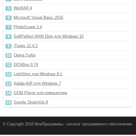
WinRAR 4
Microsoft Visual Basic 2016
PhotoScape 3.4
SoftPerfect RAM Disk для Windows 10
iTunes 12.4.2
Opera Turbo
DOSBox 0.74
LightShot для Windows 8.1
Adobe AIR для Windows 7
GOM Player для компьютера
Google SketchUp 8
© Copyright 2018 МоиПрограммы - каталог программного обеспечения.