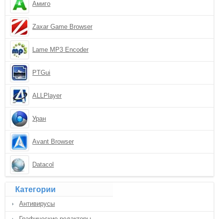
Амиго
Zaxar Game Browser
Lame MP3 Encoder
PTGui
ALLPlayer
Уран
Avant Browser
Datacol
Категории
Антивирусы
Графические редакторы