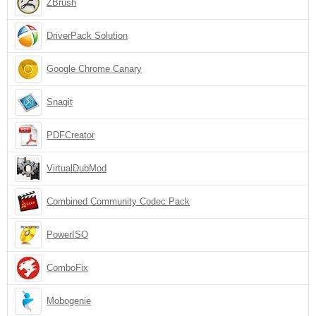
ZBrush
DriverPack Solution
Google Chrome Canary
Snagit
PDFCreator
VirtualDubMod
Combined Community Codec Pack
PowerISO
ComboFix
Mobogenie