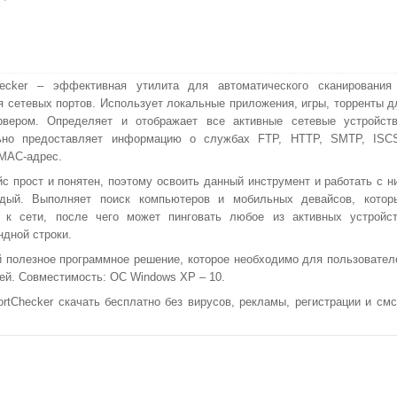
hecker – эффективная утилита для автоматического сканирования
я сетевых портов. Использует локальные приложения, игры, торренты д
рвером. Определяет и отображает все активные сетевые устройств
ьно предоставляет информацию о службах FTP, HTTP, SMTP, ISCS
MAC-адрес.
с прост и понятен, поэтому освоить данный инструмент и работать с н
дый. Выполняет поиск компьютеров и мобильных девайсов, котор
 к сети, после чего может пинговать любое из активных устройст
ндной строки.
 полезное программное решение, которое необходимо для пользовател
ей. Совместимость: ОС Windows XP – 10.
Checker скачать бесплатно без вирусов, рекламы, регистрации и смс