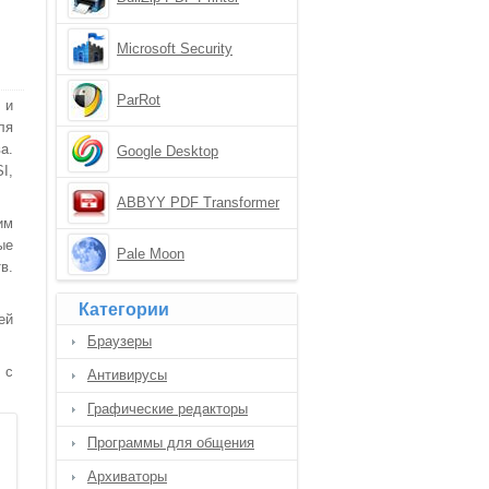
Microsoft Security
Essentials
ParRot
 и
ля
а.
Google Desktop
I,
ABBYY PDF Transformer
им
ые
Pale Moon
в.
Категории
ей
Браузеры
 с
Антивирусы
Графические редакторы
Программы для общения
Архиваторы