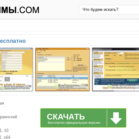
бесплатно
ая
СКАЧАТЬ
краинский
Бесплатно официальную версию
1, 10
2, x64