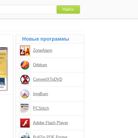
Новые программы
ZoneAlarm
Orbitum
ConvertXToDVD
ImgBurn
PCStitch
Adobe Flash Player
BullZip PDF Printer