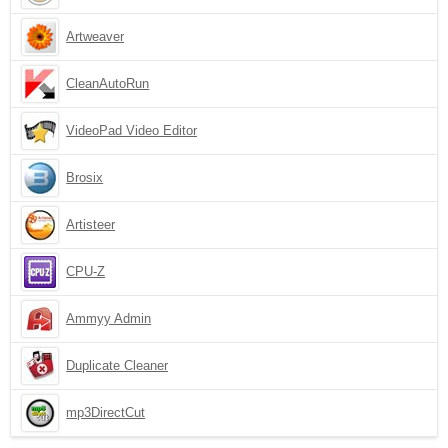
Artweaver
CleanAutoRun
VideoPad Video Editor
Brosix
Artisteer
CPU-Z
Ammyy Admin
Duplicate Cleaner
mp3DirectCut