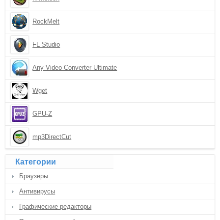
RockMelt
FL Studio
Any Video Converter Ultimate
Wget
GPU-Z
mp3DirectCut
Категории
Браузеры
Антивирусы
Графические редакторы