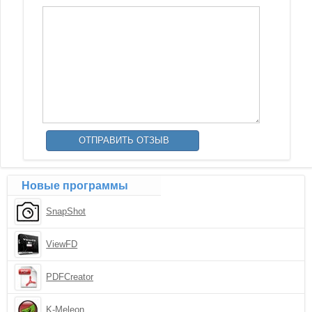
Новые программы
SnapShot
ViewFD
PDFCreator
K-Meleon