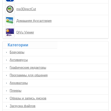
mp3DirectCut
Домашняя бухгалтерия
DjVu Viewer
Категории
Браузеры
Антивирусы
Графические редакторы
Программы для общения
Архиваторы
Плееры
Образы и запись дисков
Загрузка файлов