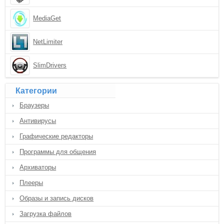
MediaGet
NetLimiter
SlimDrivers
Категории
Браузеры
Антивирусы
Графические редакторы
Программы для общения
Архиваторы
Плееры
Образы и запись дисков
Загрузка файлов