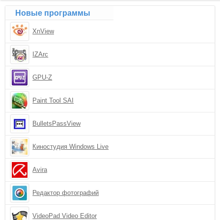
Новые программы
XnView
IZArc
GPU-Z
Paint Tool SAI
BulletsPassView
Киностудия Windows Live
Avira
Редактор фотографий
VideoPad Video Editor