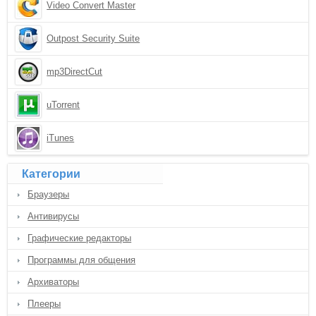
Video Convert Master
Outpost Security Suite
mp3DirectCut
uTorrent
iTunes
Категории
Браузеры
Антивирусы
Графические редакторы
Программы для общения
Архиваторы
Плееры