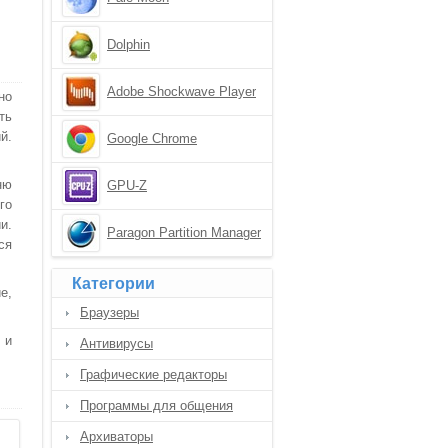
Dolphin
Adobe Shockwave Player
но
ть
й.
Google Chrome
.
ню
GPU-Z
го
и.
Paragon Partition Manager
ся
Категории
е,
Браузеры
 и
Антивирусы
Графические редакторы
Программы для общения
Архиваторы