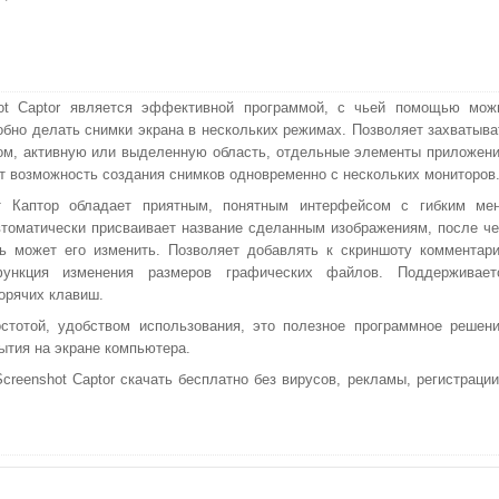
hot Captor является эффективной программой, с чьей помощью мож
обно делать снимки экрана в нескольких режимах. Позволяет захватыва
ом, активную или выделенную область, отдельные элементы приложени
т возможность создания снимков одновременно с нескольких мониторов
т Каптор обладает приятным, понятным интерфейсом с гибким ме
втоматически присваивает название сделанным изображениям, после че
ь может его изменить. Позволяет добавлять к скриншоту комментари
ункция изменения размеров графических файлов. Поддерживает
орячих клавиш.
стотой, удобством использования, это полезное программное решени
тия на экране компьютера.
eenshot Captor скачать бесплатно без вирусов, рекламы, регистрации