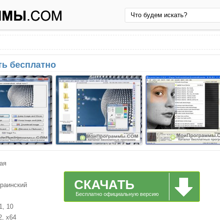
ть бесплатно
ая
СКАЧАТЬ
краинский
Бесплатно официальную версию
1, 10
2, x64