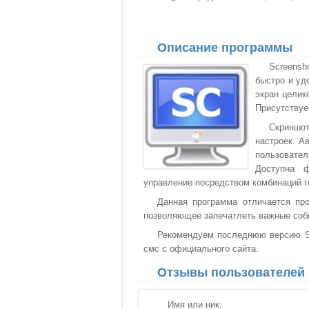
Описание программы
Screens
быстро и уд
экран целик
Присутствуе
Скриншо
настроек. А
пользовател
Доступна ф
управление посредством комбинаций г
Данная программа отличается про
позволяющее запечатлеть важные собы
Рекомендуем последнюю версию Scr
смс с официального сайта.
Отзывы пользователей
Имя или ник: