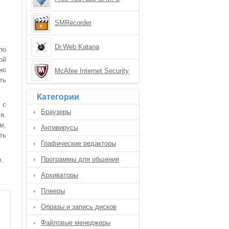
Converter
SMRecorder
Dr.Web Katana
по
ой
юю
McAfee Internet Security
ть
Категории
 с
Браузеры
я.
м,
Антивирусы
ть
Графические редакторы
Программы для общения
.
Архиваторы
Плееры
Образы и запись дисков
Файловые менеджеры