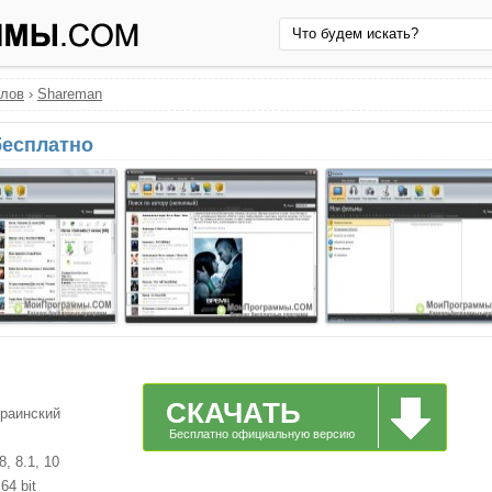
йлов
›
Shareman
бесплатно
СКАЧАТЬ
краинский
Бесплатно официальную версию
, 8.1, 10
64 bit