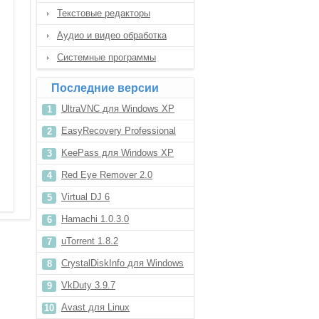
Текстовые редакторы
Аудио и видео обработка
Системные программы
Последние версии
UltraVNC для Windows XP
EasyRecovery Professional
11.5
KeePass для Windows XP
Red Eye Remover 2.0
Virtual DJ 6
Hamachi 1.0.3.0
uTorrent 1.8.2
CrystalDiskInfo для Windows
XP
VkDuty 3.9.7
Avast для Linux