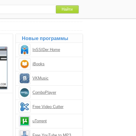
Новые программы
InSSIDer Home
iBooks
VKMusic
ComboPlayer
Free Video Cutter
uTorrent
Free YouTube to MP3