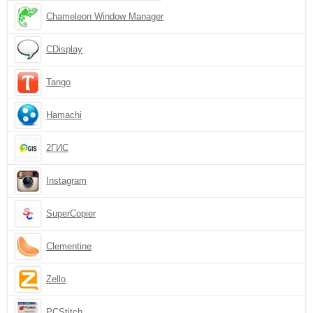
Chameleon Window Manager
CDisplay
Tango
Hamachi
2ГИС
Instagram
SuperCopier
Clementine
Zello
PCStitch