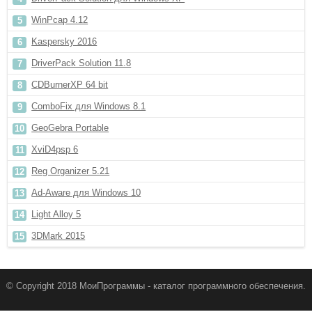
WinPcap 4.12
Kaspersky 2016
DriverPack Solution 11.8
CDBurnerXP 64 bit
ComboFix для Windows 8.1
GeoGebra Portable
XviD4psp 6
Reg Organizer 5.21
Ad-Aware для Windows 10
Light Alloy 5
3DMark 2015
© Copyright 2018 МоиПрограммы - каталог программного обеспечения.