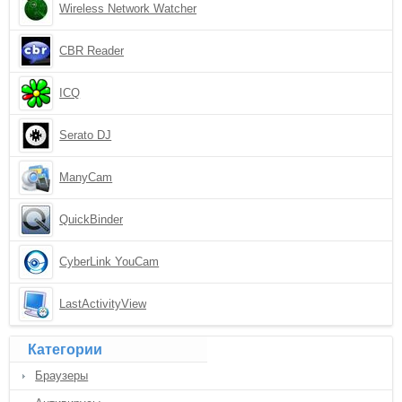
Wireless Network Watcher
CBR Reader
ICQ
Serato DJ
ManyCam
QuickBinder
CyberLink YouCam
LastActivityView
Категории
Браузеры