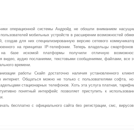
тчики операционной системы Андройд не обошли вниманием насущн
 пользователей мобильных устройств в расширении возможностей обме
, создав для них специализированную версию сетевого коммуникато
роенного на принципах IP-телефонии. Теперь владельцы смартфонов
 на базе искомой платформы получили отличную возможнос
я видео, аудио посланиями, текстовыми сообщениями, файлами, все э
ального времени.
анизации работы Скайп достаточно наличия установленного клиент
в интернет. Общаться можно не только с пользователями софта, но
ладельцами стационарных телефонов. Хоть эта услуга платная, тарифн
туитивно понятный интерфейс позволяет приступить к использован
и.
чать бесплатно с официального сайта без регистрации, смс, вирусов