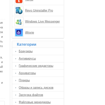
Revo Uninstaller Pro
Windows Live Messenger
ые
на
ра
iMovie
 и
ть
Категории
то
Браузеры
а,
Антивирусы
 и
Графические редакторы
ый
ию
Архиваторы
Плееры
 и
Образы и запись дисков
Загрузка файлов
Файловые менеджеры