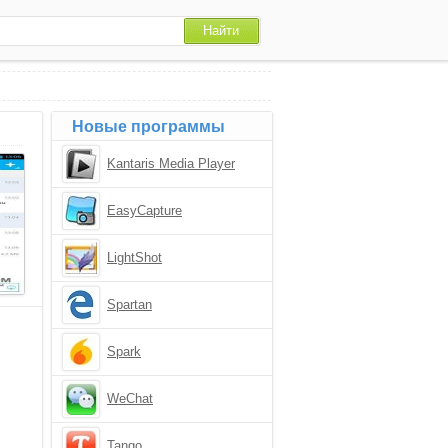
Новые программы
Kantaris Media Player
EasyCapture
LightShot
Spartan
Spark
WeChat
Tango