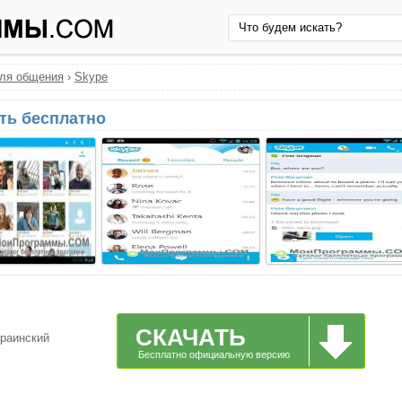
ля общения
›
Skype
ать бесплатно
СКАЧАТЬ
краинский
Бесплатно официальную версию