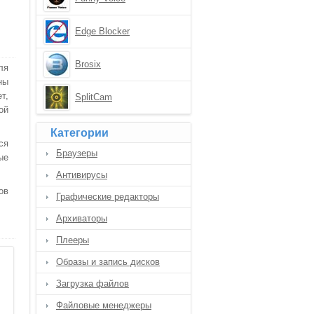
Edge Blocker
Brosix
ля
ны
т,
SplitCam
ой
Категории
ся
Браузеры
ые
Антивирусы
ов
Графические редакторы
Архиваторы
Плееры
Образы и запись дисков
Загрузка файлов
Файловые менеджеры