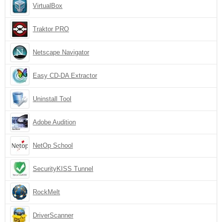
VirtualBox
Traktor PRO
Netscape Navigator
Easy CD-DA Extractor
Uninstall Tool
Adobe Audition
NetOp School
SecurityKISS Tunnel
RockMelt
DriverScanner