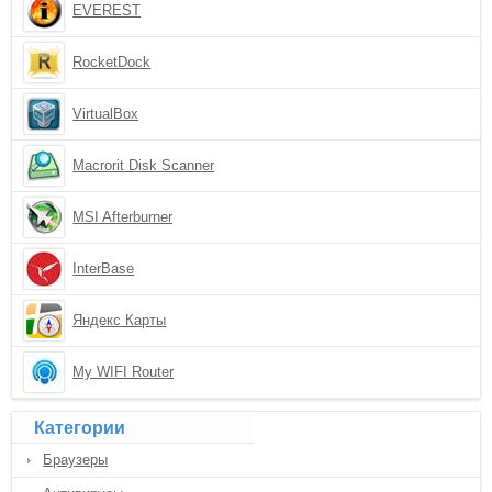
EVEREST
RocketDock
VirtualBox
Macrorit Disk Scanner
MSI Afterburner
InterBase
Яндекс Карты
My WIFI Router
Категории
Браузеры