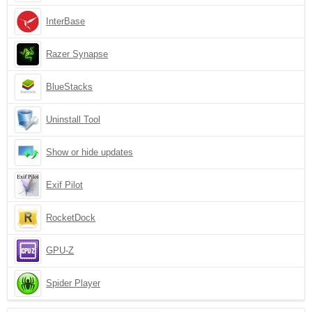
InterBase
Razer Synapse
BlueStacks
Uninstall Tool
Show or hide updates
Exif Pilot
RocketDock
GPU-Z
Spider Player