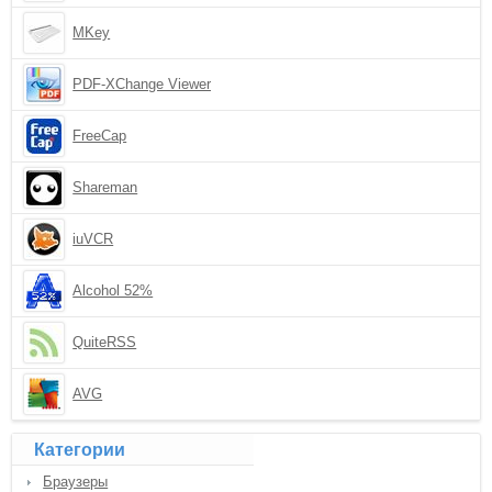
MKey
PDF-XChange Viewer
FreeCap
Shareman
iuVCR
Alcohol 52%
QuiteRSS
AVG
Категории
Браузеры