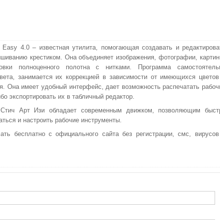
rt Easy 4.0 – известная утилита, помогающая создавать и редактирова
шиванию крестиком. Она объединяет изображения, фотографии, картин
овки полноценного полотна с нитками. Программа самостоятель
вета, занимается их коррекцией в зависимости от имеющихся цветов
я. Она имеет удобный интерфейс, дает возможность распечатать рабоч
бо экспортировать их в табличный редактор.
 Стич Арт Изи обладает современным движком, позволяющим быст
аться и настроить рабочие инструменты.
чать бесплатно с официального сайта без регистрации, смс, вирусов