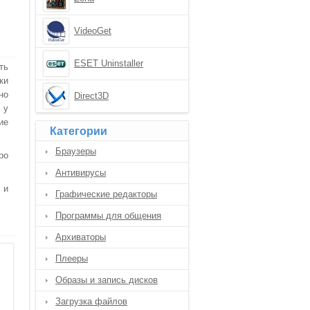
VideoGet
ESET Uninstaller
ть
ки
но
Direct3D
 у
ие
Категории
Браузеры
ро
Антивирусы
 и
Графические редакторы
Программы для общения
Архиваторы
Плееры
Образы и запись дисков
Загрузка файлов