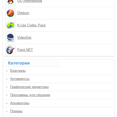
QQ International
Orbitum
K-Lite Codec Pack
VideoGet
Paint.NET
Категории
Браузеры
Антивирусы
Графические редакторы
Программы для общения
Архиваторы
Плееры