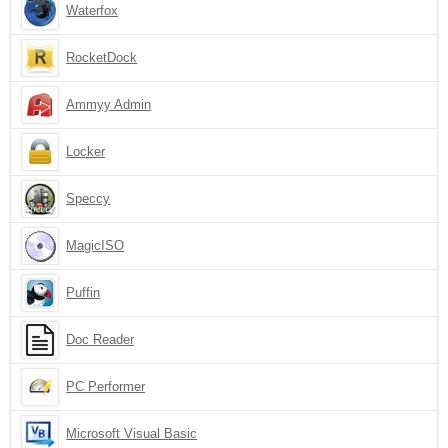
Waterfox
RocketDock
Ammyy Admin
Locker
Speccy
MagicISO
Puffin
Doc Reader
PC Performer
Microsoft Visual Basic