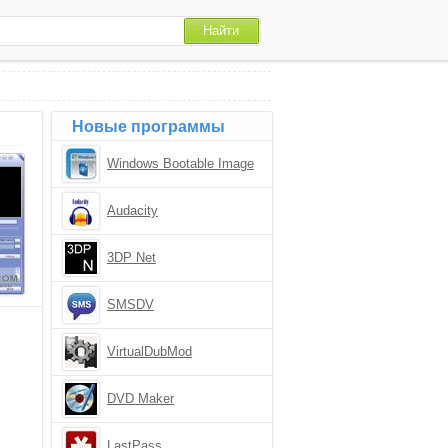
Новые программы
Windows Bootable Image
Creator
Audacity
3DP Net
SMSDV
VirtualDubMod
DVD Maker
LastPass