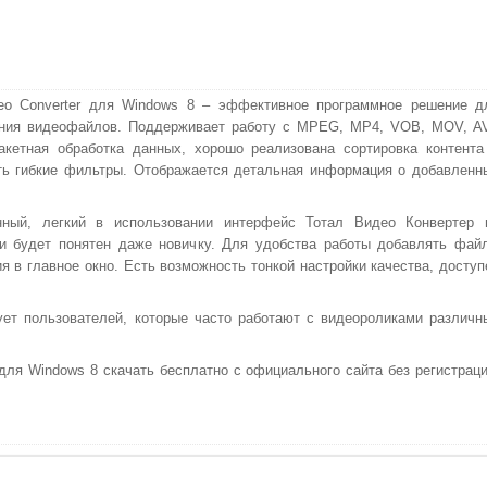
deo Converter для Windows 8 – эффективное программное решение д
ания видеофайлов. Поддерживает работу с MPEG, MP4, VOB, MOV, AV
кетная обработка данных, хорошо реализована сортировка контента
ть гибкие фильтры. Отображается детальная информация о добавленн
нный, легкий в использовании интерфейс Тотал Видео Конвертер 
и будет понятен даже новичку. Для удобства работы добавлять фай
я в главное окно. Есть возможность тонкой настройки качества, доступ
ует пользователей, которые часто работают с видеороликами различн
 для Windows 8 скачать бесплатно с официального сайта без регистраци