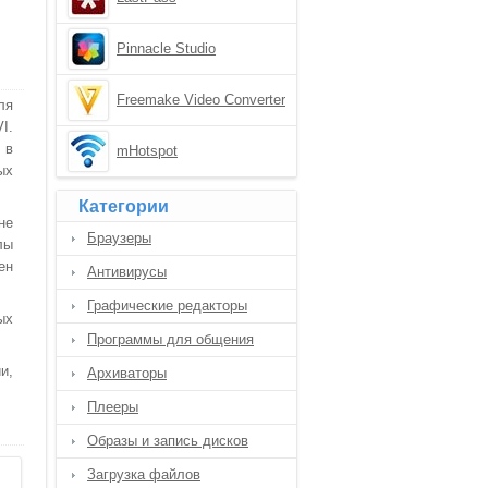
Pinnacle Studio
Freemake Video Converter
ля
I.
 в
mHotspot
ых
Категории
не
Браузеры
лы
ен
Антивирусы
Графические редакторы
ых
Программы для общения
и,
Архиваторы
Плееры
Образы и запись дисков
Загрузка файлов