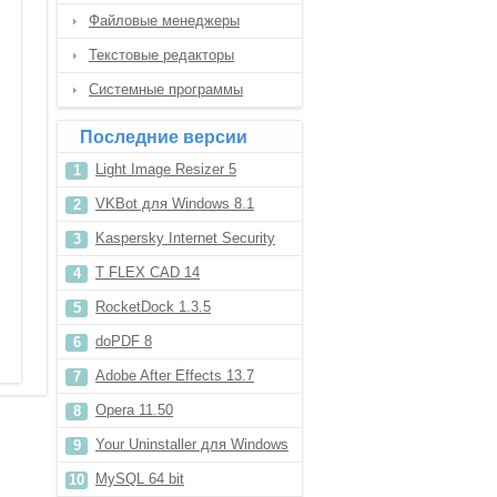
Файловые менеджеры
Текстовые редакторы
Системные программы
Последние версии
Light Image Resizer 5
VKBot для Windows 8.1
Kaspersky Internet Security
2012
T FLEX CAD 14
RocketDock 1.3.5
doPDF 8
Adobe After Effects 13.7
Opera 11.50
Your Uninstaller для Windows
8.1
MySQL 64 bit