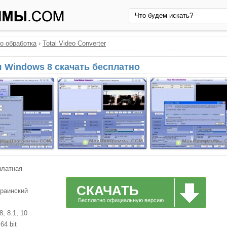
о обработка
›
Total Video Converter
ля Windows 8 скачать бесплатно
платная
СКАЧАТЬ
краинский
Бесплатно официальную версию
, 8.1, 10
64 bit