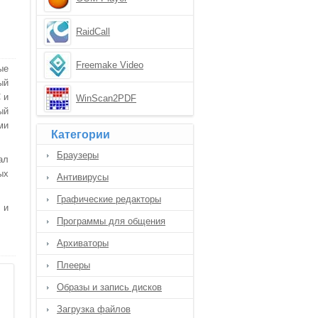
RaidCall
Freemake Video
ые
Downloader
ый
 и
WinScan2PDF
ый
ми
Категории
Браузеры
ал
ых
Антивирусы
Графические редакторы
 и
Программы для общения
Архиваторы
Плееры
Образы и запись дисков
Загрузка файлов