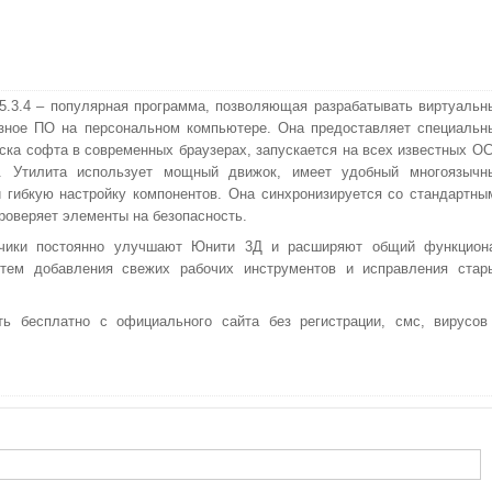
 5.3.4 – популярная программа, позволяющая разрабатывать виртуальн
зное ПО на персональном компьютере. Она предоставляет специальн
ска софта в современных браузерах, запускается на всех известных ОС
. Утилита использует мощный движок, имеет удобный многоязычн
 гибкую настройку компонентов. Она синхронизируется со стандартны
роверяет элементы на безопасность.
тчики постоянно улучшают Юнити 3Д и расширяют общий функцион
утем добавления свежих рабочих инструментов и исправления стар
ть бесплатно с официального сайта без регистрации, смс, вирусов