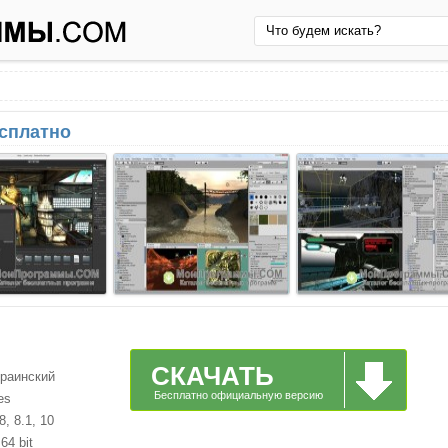
есплатно
СКАЧАТЬ
краинский
Бесплатно официальную версию
es
, 8.1, 10
64 bit