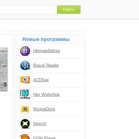
Новые программы
UltimateDefrag
Brava! Reader
ACDSee
Hex Workshop
RocketDock
DirectX
GOM Player