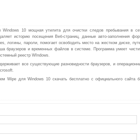
я Windows 10 мощная утилита для очистки следов пребывания в се
даляет историю посещения Веб-страниц, данные авто-заполнения фор
es, логины, пароли, помогает освободить место на жестком диске, пут
ша браузеров и временных файлов в системе. Программа умеет чисти
истемный реестр WIndows.
держивает все существующие разновидности браузеров, и операционн
crosoft.
ем Wipe для Windows 10 скачать бесплатно с официального сайта б