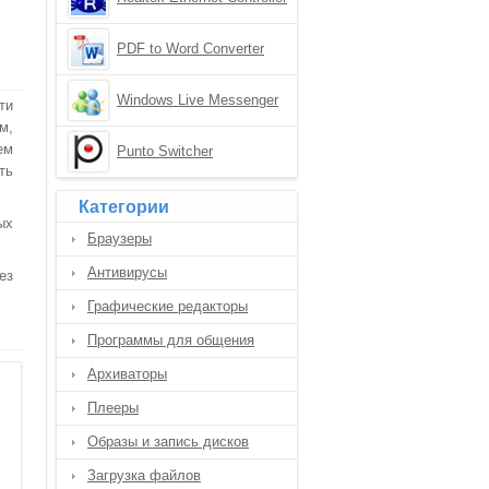
Driver
PDF to Word Converter
Windows Live Messenger
ти
м,
ем
Punto Switcher
ть
Категории
ых
Браузеры
Антивирусы
ез
Графические редакторы
Программы для общения
Архиваторы
Плееры
Образы и запись дисков
Загрузка файлов