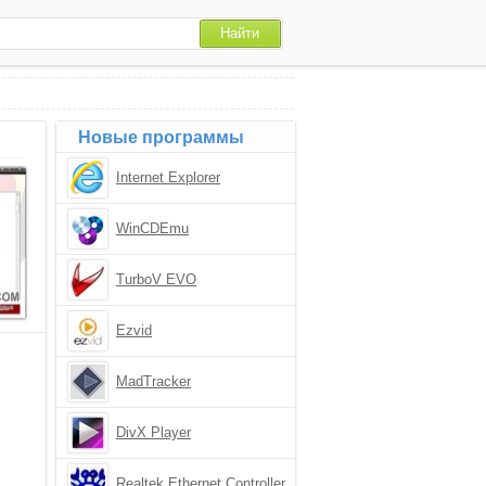
Новые программы
Internet Explorer
WinCDEmu
TurboV EVO
Ezvid
MadTracker
DivX Player
Realtek Ethernet Controller