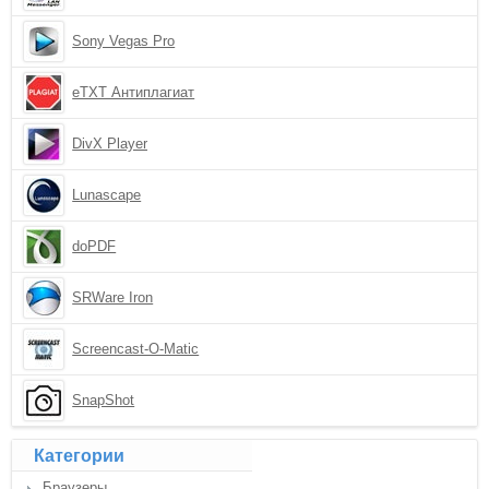
Sony Vegas Pro
eTXT Антиплагиат
DivX Player
Lunascape
doPDF
SRWare Iron
Screencast-O-Matic
SnapShot
Категории
Браузеры