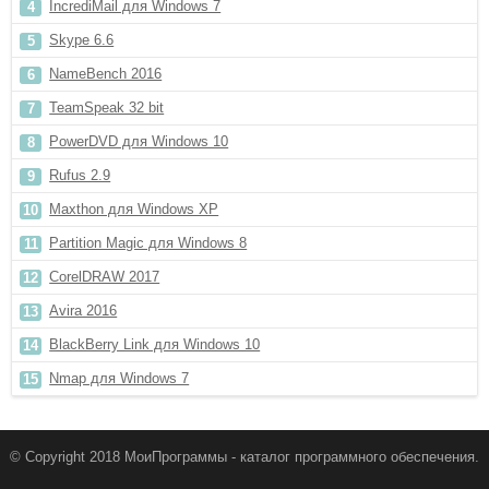
IncrediMail для Windows 7
Skype 6.6
NameBench 2016
TeamSpeak 32 bit
PowerDVD для Windows 10
Rufus 2.9
Maxthon для Windows XP
Partition Magic для Windows 8
CorelDRAW 2017
Avira 2016
BlackBerry Link для Windows 10
Nmap для Windows 7
© Copyright 2018 МоиПрограммы - каталог программного обеспечения.