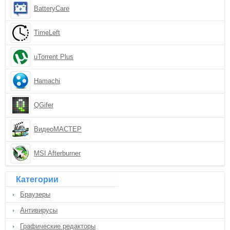
BatteryCare
TimeLeft
uTorrent Plus
Hamachi
QGifer
ВидеоМАСТЕР
MSI Afterburner
Категории
Браузеры
Антивирусы
Графические редакторы