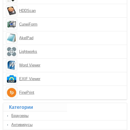
HDDScan
CuneiForm
AkelPad
Lightworks
Word Viewer
EXIF Viewer
FinePrint
Категории
Браузеры
Антивирусы