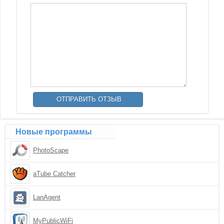
Новые программы
PhotoScape
aTube Catcher
LanAgent
MyPublicWiFi