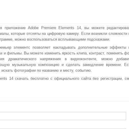
я приложение Adobe Premiere Elements 14, вы можете редактирова
иалы, которые отсняты на цифровую камеру. Если возникли сложности 
ограмме, можно воспользоваться всплывающими подсказками.
ремьер элементс позволяет накладывать дополнительные эффекты 
ки и фильмы. Вы можете изменить яркость клипа, контраст, поменять фо
ия драматического напряжения в видеоконтенте, можно добави
ующую музыкальную композицию и сделать замедление времени. Ес
 искать фотографии по названию и месту, событию.
nts 14 скачать бесплатно с официального сайта без регистрации, см