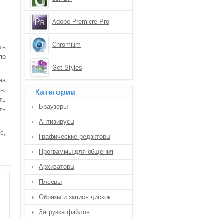
Adobe Premiere Pro
Chromium
ть
по
Get Styles
на
н.
Категории
ть
Браузеры
ть
Антивирусы
с,
Графические редакторы
Программы для общения
Архиваторы
Плееры
Образы и запись дисков
Загрузка файлов