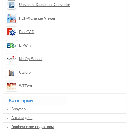
Universal Document Converter
PDF-XChange Viewer
FreeCAD
ERWin
NetOp School
Calibre
WTFast
Категории
Браузеры
Антивирусы
Графические редакторы