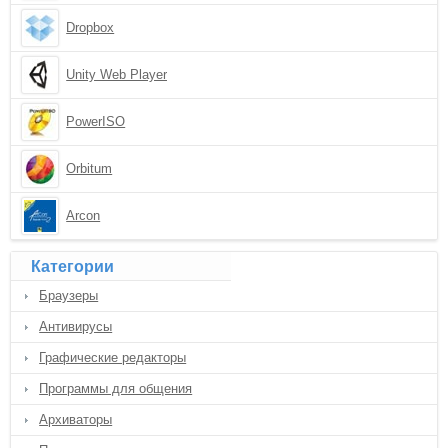
Dropbox
Unity Web Player
PowerISO
Orbitum
Arcon
Категории
Браузеры
Антивирусы
Графические редакторы
Программы для общения
Архиваторы