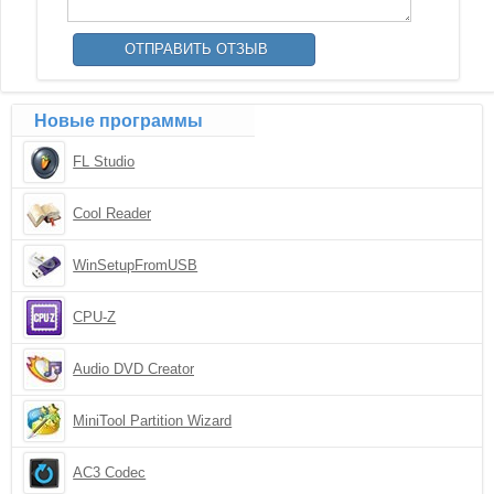
Новые программы
FL Studio
Cool Reader
WinSetupFromUSB
CPU-Z
Audio DVD Creator
MiniTool Partition Wizard
AC3 Codec