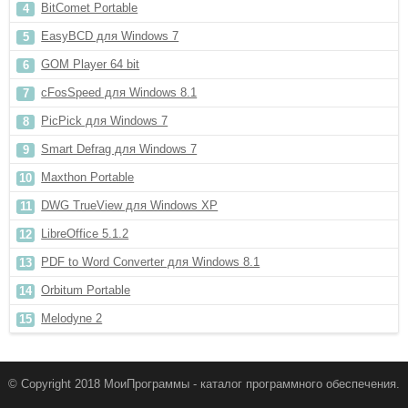
BitComet Portable
EasyBCD для Windows 7
GOM Player 64 bit
cFosSpeed для Windows 8.1
PicPick для Windows 7
Smart Defrag для Windows 7
Maxthon Portable
DWG TrueView для Windows XP
LibreOffice 5.1.2
PDF to Word Converter для Windows 8.1
Orbitum Portable
Melodyne 2
© Copyright 2018 МоиПрограммы - каталог программного обеспечения.