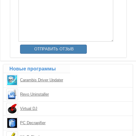
Новые программы
Carambis Driver Updater
Revo Uninstaller
Virtual DJ
PC Decrapifier