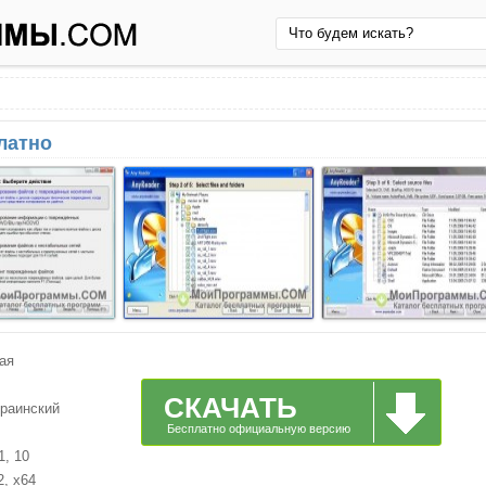
латно
ая
СКАЧАТЬ
краинский
Бесплатно официальную версию
1, 10
2, x64