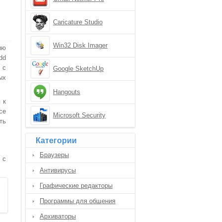
Caricature Studio
Win32 Disk Imager
ию
dd
 с
Google SketchUp
ых
Hangouts
 к
се
Microsoft Security
ть
Essentials
Категории
Браузеры
 с
Антивирусы
Графические редакторы
Программы для общения
Архиваторы