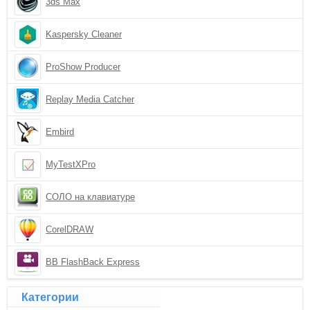
3ds Max
Kaspersky Cleaner
ProShow Producer
Replay Media Catcher
Embird
MyTestXPro
СОЛО на клавиатуре
CorelDRAW
BB FlashBack Express
Категории