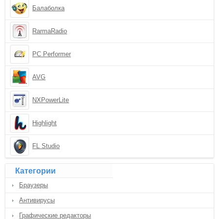
Балаболка
RarmaRadio
PC Performer
AVG
NXPowerLite
Highlight
FL Studio
Категории
Браузеры
Антивирусы
Графические редакторы