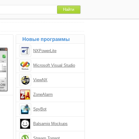
Новые программы
NXPowerLite
Microsoft Visual Studio
ViewNX
ZoneAlarm
SpyBot
Balsamiq Mockups
Stream Torrent