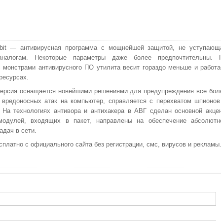
bit — антивирусная программа с мощнейшей защитой, не уступающ
налогам. Некоторые параметры даже более предпочтительны. 
 монстрами антивирусного ПО утилита весит гораздо меньше и работа
ресурсах.
ерсия оснащается новейшими решениями для предупреждения все бол
вредоносных атак на компьютер, справляется с перехватом шпионов
 На технологиях антивора и антихакера в АВГ сделан основной акцен
модулей, входящих в пакет, направлены на обеспечение абсолютн
адач в сети.
сплатно с официального сайта без регистрации, смс, вирусов и рекламы