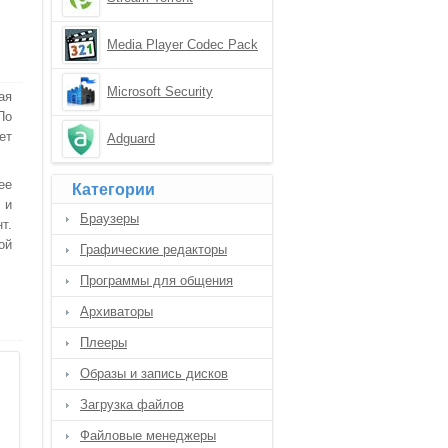
Media Player Codec Pack
Microsoft Security
ая
Essentials
По
ет
Adguard
ее
Категории
 и
Браузеры
т.
ой
Графические редакторы
Программы для общения
.
Архиваторы
Плееры
Образы и запись дисков
Загрузка файлов
Файловые менеджеры