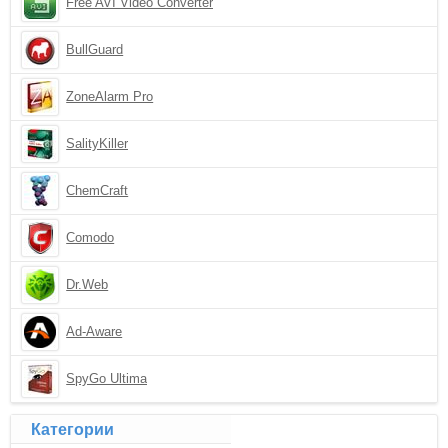
Free AVI Video Converter
BullGuard
ZoneAlarm Pro
SalityKiller
ChemCraft
Comodo
Dr.Web
Ad-Aware
SpyGo Ultima
Категории