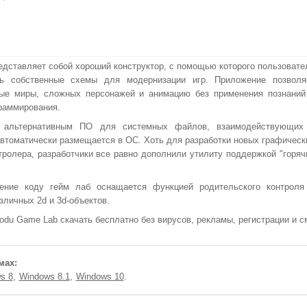
едставляет собой хороший конструктор, с помощью которого пользовате
ть собственные схемы для модернизации игр. Приложение позволя
ные миры, сложных персонажей и анимацию без применения познаний
граммирования.
 альтернативным ПО для системных файлов, взаимодействующих
автоматически размещается в ОС. Хоть для разработки новых графическ
тролера, разработчики все равно дополнили утилиту поддержкой "горяч
ение коду гейм лаб оснащается функцией родительского контроля
личных 2d и 3d-объектов.
u Game Lab скачать бесплатно без вирусов, рекламы, регистрации и с
мах:
s 8
Windows 8.1
Windows 10