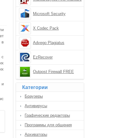
Microsoft Security
Essentials
X Codec Pack
ли
ет
 в
Advego Plagiatus
 с
EzRecover
их
их
Outpost Firewall FREE
 и
Категории
Браузеры
мс
Антивирусы
Графические редакторы
Программы для общения
Архиваторы