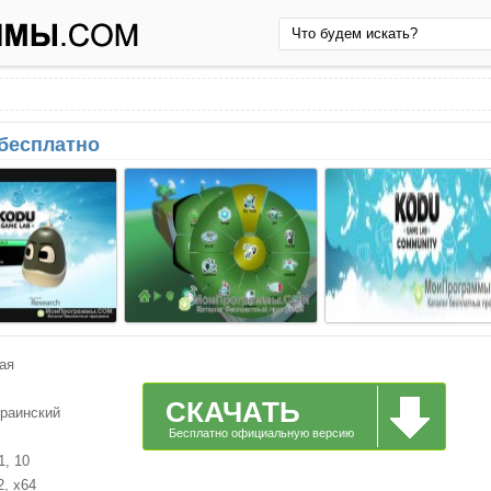
 бесплатно
ая
СКАЧАТЬ
краинский
Бесплатно официальную версию
1, 10
2, x64