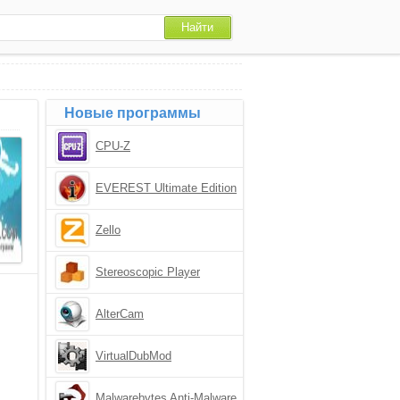
Новые программы
CPU-Z
EVEREST Ultimate Edition
Zello
Stereoscopic Player
AlterCam
VirtualDubMod
Malwarebytes Anti-Malware