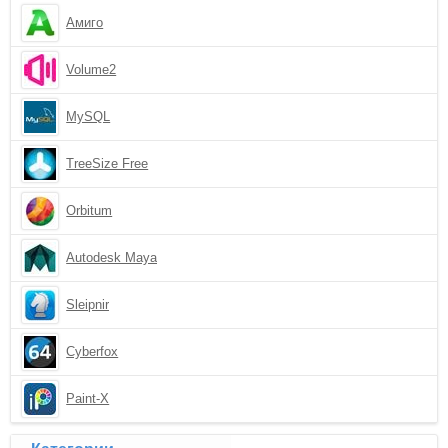
Амиго
Volume2
MySQL
TreeSize Free
Orbitum
Autodesk Maya
Sleipnir
Cyberfox
Paint-X