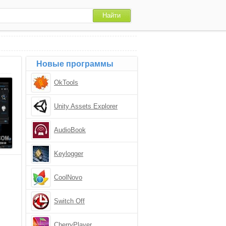
Новые программы
OkTools
Unity Assets Explorer
AudioBook
Keylogger
CoolNovo
Switch Off
CherryPlayer