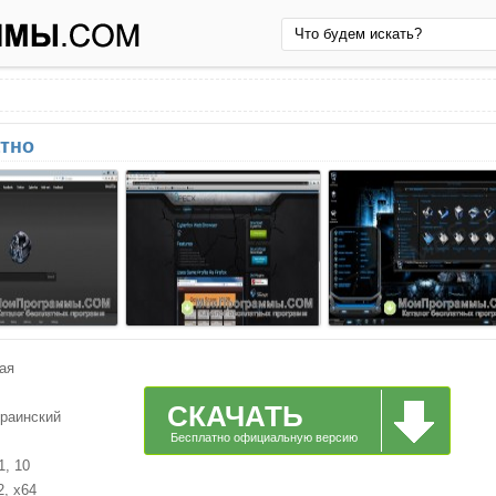
атно
ая
СКАЧАТЬ
краинский
Бесплатно официальную версию
1, 10
2, x64