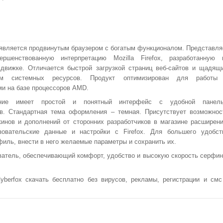
 является продвинутым браузером с богатым функционалом. Представля
ершенствованную интерпретацию Mozilla Firefox, разработанную 
движке. Отличается быстрой загрузкой страниц веб-сайтов и щадящ
ием системных ресурсов. Продукт оптимизирован для работы
и на базе процессоров AMD.
ние имеет простой и понятный интерфейс с удобной панел
в. Стандартная тема оформления – темная. Присутствует возможнос
кинов и дополнений от сторонних разработчиков в магазине расширени
зовательские данные и настройки с Firefox. Для большего удобст
филь, внести в него желаемые параметры и сохранить их.
атель, обеспечивающий комфорт, удобство и высокую скорость серфин
erfox скачать бесплатно без вирусов, рекламы, регистрации и смс