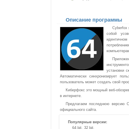
Описание программы
Cyberfox
собой усов
идентичном 
потреблен
компьютерам
Приложе
инструменто
установки с
Автоматически синхронизирует поль
пользователь может создать свой про
Киберфокс это мощный веб-обозрев
в интернете.
Предлагаем последнюю версию Cyb
официального сайта.
Популярные версии:
64 bit
32 bit