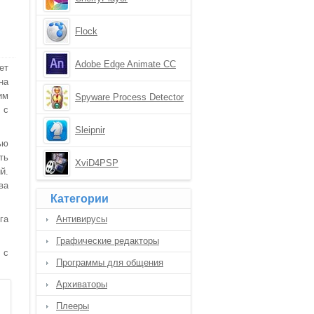
Flock
Adobe Edge Animate CC
ет
на
им
Spyware Process Detector
 с
Sleipnir
ью
ть
XviD4PSP
й.
ва
Категории
га
Антивирусы
Графические редакторы
 с
Программы для общения
Архиваторы
Плееры