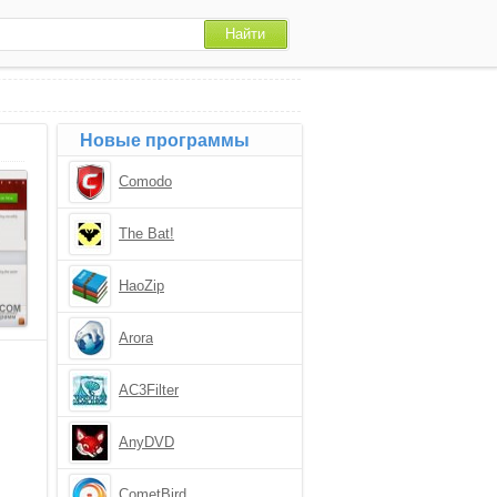
Новые программы
Comodo
The Bat!
HaoZip
Arora
AC3Filter
AnyDVD
CometBird