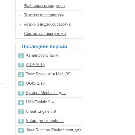
Файловые менеджеры
Текстовые редакторы
Аудио и видео обработка
Системные программы
Последние версии
Ashampoo Snap 4
AIDA 2016
TeamSpeak для Mac OS
QGIS 2.18
System Mechanic для
Windows 10
MKVToolnix 9.4
Cheat Engine 7.9
Safari для телефона
Java Runtime Environment для