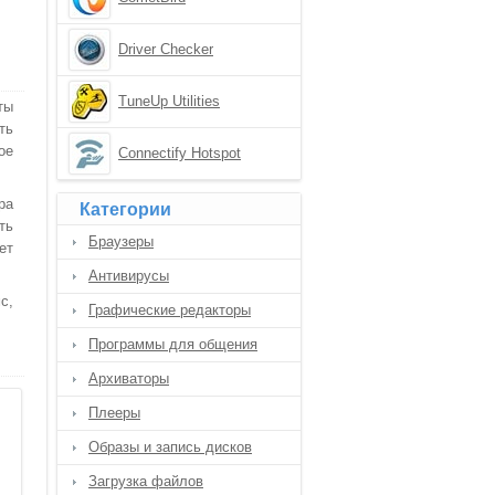
Driver Checker
TuneUp Utilities
ты
ть
ое
Connectify Hotspot
ра
Категории
ть
Браузеры
ет
Антивирусы
с,
Графические редакторы
Программы для общения
Архиваторы
Плееры
Образы и запись дисков
Загрузка файлов