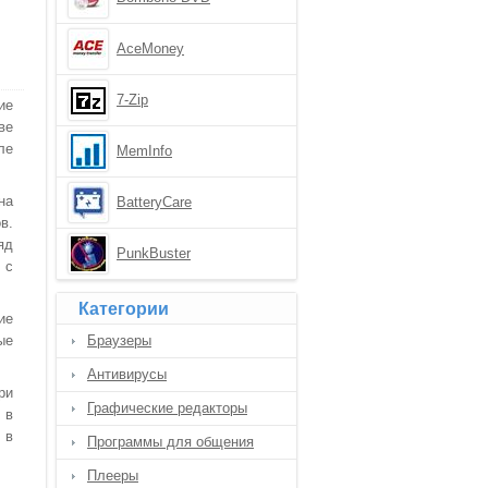
AceMoney
7-Zip
ие
ве
ле
MemInfo
на
BatteryCare
в.
яд
PunkBuster
 с
Категории
ие
ые
Браузеры
Антивирусы
ри
Графические редакторы
 в
 в
Программы для общения
Плееры