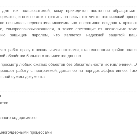
для тех пользователей, кому приходится постоянно обращаться
матов, и они не хотят тратить на весь этот чисто технический проце
ас появилась перспектива максимально оперативно создавать архивн
е, самораспаковывающиеся, а также состоящие из нескольких томо
нию защищен паролем, что является надежной защитой ваш
чет работ сразу с несколькими потоками, эта технология крайне полез
ой обработки большого количества данных.
просмотр любых сжатых объектов без обязательности их извлечения. Э
прощает работу с программой, делая ее на порядок эффективнее. Так
льной суммы документа.
а
атов
анного содержимого
 многоядерными процессами