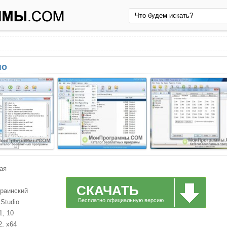
но
ая
СКАЧАТЬ
краинский
Бесплатно официальную версию
 Studio
1, 10
2, x64