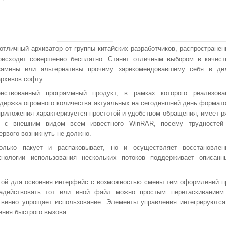
 отличный архиватор от группы китайских разработчиков, распространен
оисходит совершенно бесплатно. Станет отличным выбором в качест
замены или альтернативы прочему зарекомендовавшему себя в де
архивов софту.
енствованный программный продукт, в рамках которого реализова
держка огромного количества актуальных на сегодняшний день формато
риложения характеризуется простотой и удобством обращения, имеет р
 с внешним видом всем известного WinRAR, посему трудностей
ервого возникнуть не должно.
олько пакует и распаковывает, но и осуществляет восстановлен
хнологии использования нескольких потоков поддерживает описанн
той для освоения интерфейс с возможностью смены тем оформлений п
адействовать тот или иной файл можно простым перетаскиванием
твенно упрощает использование. Элементы управления интегрируются
ения быстрого вызова.