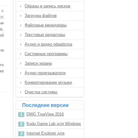
Образы и запись дисков
 с
Загрузка файлов
сс
ые
Файловые менеджеры
в.
Текстовые редакторы
ей
Аудио и видео обработка
на
Системные программы
Записи экрана
то
же
Аудио проигрыватели
Конвертирование музыки
Очистка системы
Последние версии
DWG TrueView 2016
Kodu Game Lab для Windows
7
Internet Explorer для