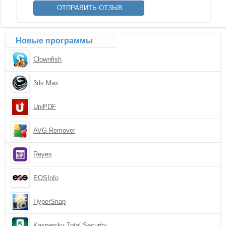
Новые программы
Clownfish
3ds Max
UniPDF
AVG Remover
Reyes
EOSInfo
HyperSnap
Kaspersky Total Security