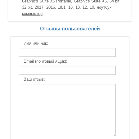
Graphics Suite X5 Portable
Graphics Suite X5
64 bit
32 bit
2017
2016
18.1
18
13
12
10
ноутбук
компьютер
Отзывы пользователей
Имя или ник:
Email (почтовый ящик):
Ваш отзыв: