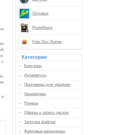
SSmaker
PosteRazor
ля
Free Disc Burner
ки
ей
и,
Категории
 с
Браузеры
Антивирусы
в,
ым
Программы для общения
Архиваторы
 и
Плееры
Образы и запись дисков
Загрузка файлов
Файловые менеджеры