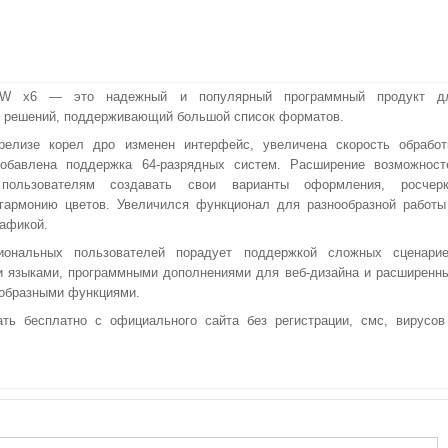
AW x6 — это надежный и популярный программный продукт д
 решений, поддерживающий большой список форматов.
релизе корел дро изменен интерфейс, увеличена скорость обработ
обавлена поддержка 64-разрядных систем. Расширение возможност
пользователям создавать свои варианты оформления, росчерк
гармонию цветов. Увеличился функционал для разнообразной работы
рафикой.
иональных пользователей порадует поддержкой сложных сценарие
и языками, программными дополнениями для веб-дизайна и расширенн
ообразными функциями.
ть бесплатно с официального сайта без регистрации, смс, вирусов