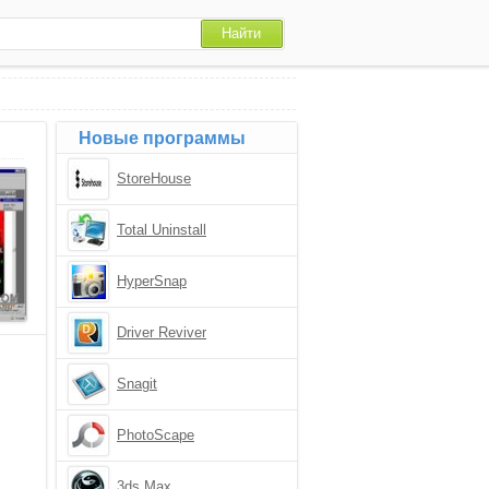
Новые программы
StoreHouse
Total Uninstall
HyperSnap
Driver Reviver
Snagit
PhotoScape
3ds Max