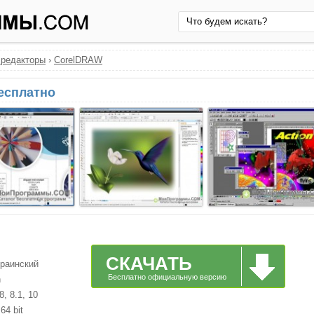
 редакторы
›
CorelDRAW
есплатно
СКАЧАТЬ
краинский
Бесплатно официальную версию
n
, 8.1, 10
64 bit