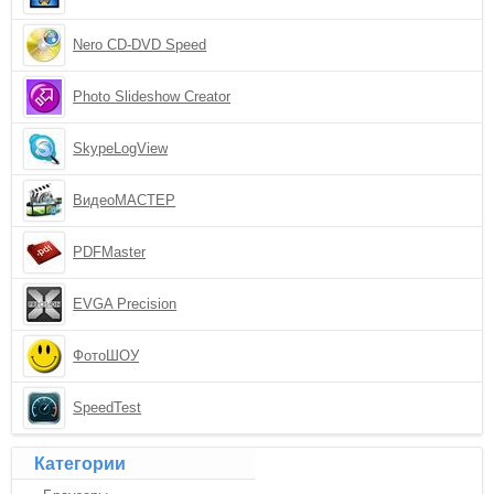
Nero CD-DVD Speed
Photo Slideshow Creator
SkypeLogView
ВидеоМАСТЕР
PDFMaster
EVGA Precision
ФотоШОУ
SpeedTest
Категории