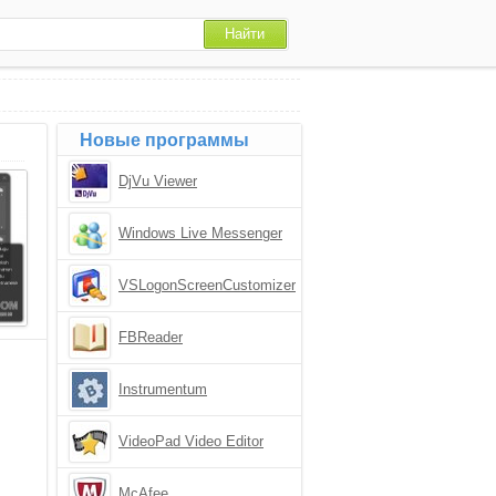
Новые программы
DjVu Viewer
Windows Live Messenger
VSLogonScreenCustomizer
FBReader
Instrumentum
VideoPad Video Editor
McAfee