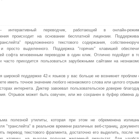
 – интерактивный переводчик, работающий в онлайн-режим
нения происходит на основании бесплатной лицензии. Поддержива
ранслейта" предложенного текстового содержания, собственноруч
 и просто выделенного. Поддержка "горячих" клавишей обеспечи
ей софта мгновенным переводом в один клик. Отлично подойдет в т
и часто приходится пользоваться зарубежными сайтами на незнаком
я широкой поддержке 42-х языков у вас больше не возникнет проблем 
ете иметь точное значение любого незнакомого слова или целого отрывк
сторах интернета. Диктер завоевал пользовательское доверие благода
ния. Отрывок может быть озвучен, или же сохранен в буфер обмена д
есьма полезной утилиты, которая при этом не обременена излишн
ля "транслейта" в реальном времени различных веб-страниц, документ
ть перевод текстового фрагмента, достаточно его выделить, после че
ию клавиш, на выходе получая желаемый результат. Для удобст