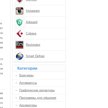
Instagram
Adguard
е.
ет
но
Cubase
ть
ом
Restorator
ом
Smart Defrag
со
а,
Категории
ря
ля
Браузеры
Антивирусы
Графические редакторы
им
Программы для общения
ом
го
Архиваторы
ва