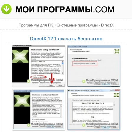
Программы для ПК
›
Системные программы
›
DirectX
DirectX 12.1 скачать бесплатно